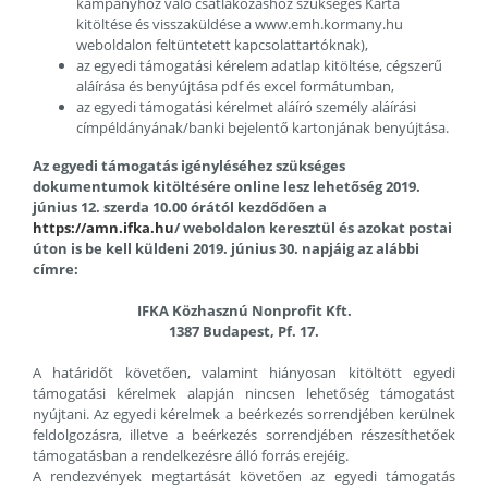
kampányhoz való csatlakozáshoz szükséges Karta
kitöltése és visszaküldése a www.emh.kormany.hu
weboldalon feltüntetett kapcsolattartóknak),
az egyedi támogatási kérelem adatlap kitöltése, cégszerű
aláírása és benyújtása pdf és excel formátumban,
az egyedi támogatási kérelmet aláíró személy aláírási
címpéldányának/banki bejelentő kartonjának benyújtása.
Az egyedi támogatás igényléséhez szükséges
dokumentumok kitöltésére online lesz lehetőség 2019.
június 12. szerda 10.00 órától kezdődően a
https://amn.ifka.hu
/
weboldalon keresztül és azokat postai
úton is be kell küldeni 2019. június 30. napjáig az alábbi
címre:
IFKA Közhasznú Nonprofit Kft.
1387 Budapest, Pf. 17.
A határidőt követően, valamint hiányosan kitöltött egyedi
támogatási kérelmek alapján nincsen lehetőség támogatást
nyújtani. Az egyedi kérelmek a beérkezés sorrendjében kerülnek
feldolgozásra, illetve a beérkezés sorrendjében részesíthetőek
támogatásban a rendelkezésre álló forrás erejéig.
A rendezvények megtartását követően az egyedi támogatás