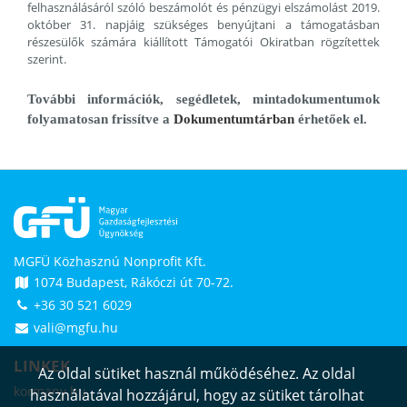
felhasználásáról szóló beszámolót és pénzügyi elszámolást 2019.
október 31. napjáig szükséges benyújtani a támogatásban
részesülők számára kiállított Támogatói Okiratban rögzítettek
szerint.
További információk, segédletek, mintadokumentumok
folyamatosan frissítve a
Dokumentumtárban
érhetőek el.
MGFÜ Közhasznú Nonprofit Kft.
1074 Budapest, Rákóczi út 70-72.
+36 30 521 6029
vali@mgfu.hu
LINKEK
Az oldal sütiket használ működéséhez. Az oldal
kormany.hu
használatával hozzájárul, hogy az sütiket tárolhat