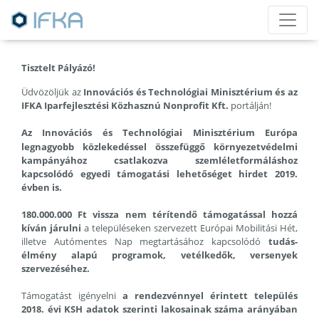
Tisztelt Pályázó!
Üdvözöljük az
Innovációs és Technológiai Minisztérium és az
IFKA Iparfejlesztési Közhasznú Nonprofit Kft.
portálján!
Az Innovációs és Technológiai Minisztérium Európa
legnagyobb közlekedéssel összefüggő környezetvédelmi
kampányához csatlakozva szemléletformáláshoz
kapcsolódó egyedi támogatási lehetőséget hirdet 2019.
évben is.
180.000.000 Ft vissza nem térítendő támogatással hozzá
kíván járulni
a településeken szervezett Európai Mobilitási Hét,
illetve Autómentes Nap megtartásához kapcsolódó
tudás-
élmény alapú programok, vetélkedők, versenyek
szervezéséhez.
Támogatást igényelni
a rendezvénnyel érintett település
2018. évi KSH adatok szerinti lakosainak száma arányában