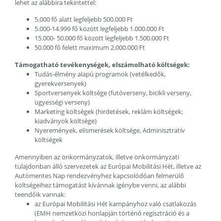
lehet az alábbira tekintettel:
5.000 fő alatt legfeljebb 500.000 Ft
5.000-14.999 fő között legfeljebb 1.000.000 Ft
15.000- 50.000 fő között legfeljebb 1.500.000 Ft
50.000 fő felett maximum 2.000.000 Ft
Támogatható tevékenységek, elszámolható költségek:
Tudás-élmény alapú programok (vetélkedők,
gyerekversenyek)
Sportversenyek költsége (futóverseny, bicikli verseny,
ügyességi verseny)
Marketing költségek (hirdetések, reklám költségek;
kiadványok költsége)
Nyeremények, elismerések költsége, Adminisztratív
költségek
Amennyiben az önkormányzatok, illetve önkormányzati
tulajdonban álló szervezetek az Európai Mobilitási Hét, illetve az
Autómentes Nap rendezvényhez kapcsolódóan felmerülő
költségeihez támogatást kívánnak igénybe venni, az alábbi
teendőik vannak:
az Európai Mobilitási Hét kampányhoz való csatlakozás
(EMH nemzetközi honlapján történő regisztráció és a